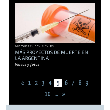
Miercoles 19, nov. 10:55 hs
MÁS PROYECTOS DE MUERTE EN
LA ARGENTINA
Videos y fotos
«
1
2
3
4
5
6
7
8
9
10
...
»