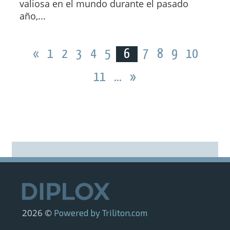
valiosa en el mundo durante el pasado
año,...
«
1
2
3
4
5
6
7
8
9
10
11
...
»
2026 ©
Powered by Triliton.com