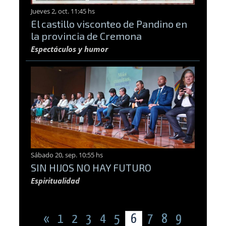
Jueves 2, oct. 11:45 hs
El castillo visconteo de Pandino en
la provincia de Cremona
Espectáculos y humor
Sábado 20, sep. 10:55 hs
SIN HIJOS NO HAY FUTURO
Espiritualidad
«
1
2
3
4
5
6
7
8
9